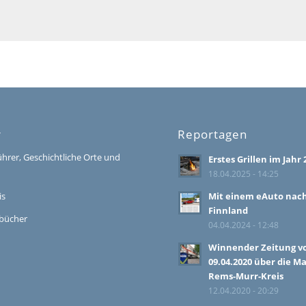
r
Reportagen
ührer, Geschichtliche Orte und
Erstes Grillen im Jahr 
18.04.2025 - 14:25
is
Mit einem eAuto nac
Finnland
bücher
04.04.2024 - 12:48
Winnender Zeitung 
09.04.2020 über die M
Rems-Murr-Kreis
12.04.2020 - 20:29