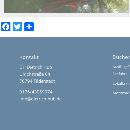
Facebook
Twitter
Teilen
Kontakt
Büche
Dr. Dietrich Hub
Ausflugsf
Ulrichstraße 64
Seefahrt
70794 Filderstadt
Lokalkrim
0176/43069074
Motorrad
info@dietrich-hub.de