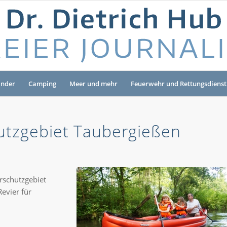
änder
Camping
Meer und mehr
Feuerwehr und Rettungsdienst
utzgebiet Taubergießen
rschutzgebiet
evier für