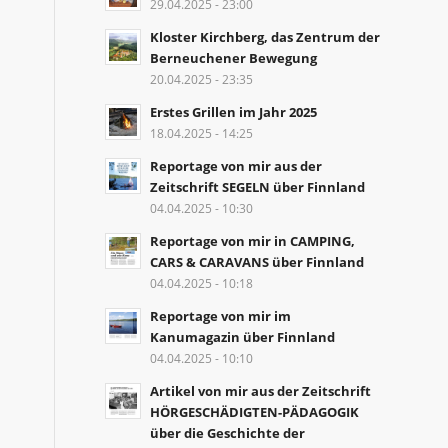
29.04.2025 - 23:00
Kloster Kirchberg, das Zentrum der
Berneuchener Bewegung
20.04.2025 - 23:35
Erstes Grillen im Jahr 2025
18.04.2025 - 14:25
Reportage von mir aus der
Zeitschrift SEGELN über Finnland
04.04.2025 - 10:30
Reportage von mir in CAMPING,
CARS & CARAVANS über Finnland
04.04.2025 - 10:18
Reportage von mir im
Kanumagazin über Finnland
04.04.2025 - 10:10
Artikel von mir aus der Zeitschrift
HÖRGESCHÄDIGTEN-PÄDAGOGIK
über die Geschichte der