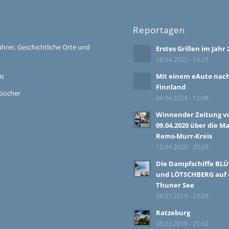
r
Reportagen
ührer, Geschichtliche Orte und
Erstes Grillen im Jahr 
18.04.2025 - 14:25
is
Mit einem eAuto nac
Finnland
bücher
04.04.2024 - 12:48
Winnender Zeitung 
09.04.2020 über die M
Rems-Murr-Kreis
12.04.2020 - 20:29
Die Dampfschiffe BL
und LÖTSCHBERG auf
Thuner See
08.03.2019 - 23:28
Ratzeburg
08.03.2019 - 21:02