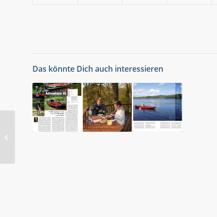
Das könnte Dich auch interessieren
Reportage von mir in
CAMPING, CARS &
CARAVANS über
Finnland