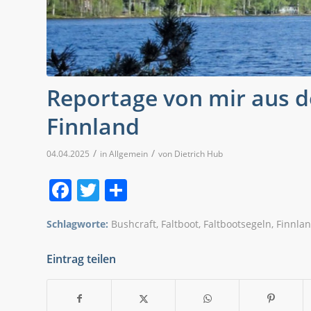
Reportage von mir aus d
Finnland
/
/
04.04.2025
in
Allgemein
von
Dietrich Hub
Facebook
Twitter
Teilen
Schlagworte:
Bushcraft
,
Faltboot
,
Faltbootsegeln
,
Finnla
Eintrag teilen