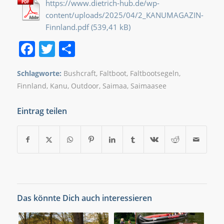
https://www.dietrich-hub.de/wp-
content/uploads/2025/04/2_KANUMAGAZIN-
Finnland.pdf
Facebook
Twitter
Teilen
Schlagworte:
Bushcraft
,
Faltboot
,
Faltbootsegeln
,
Finnland
,
Kanu
,
Outdoor
,
Saimaa
,
Saimaasee
Eintrag teilen
Das könnte Dich auch interessieren