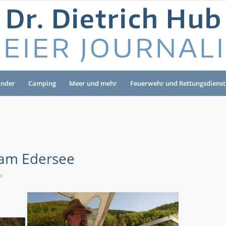
änder
Camping
Meer und mehr
Feuerwehr und Rettungsdienst
 am Edersee
b