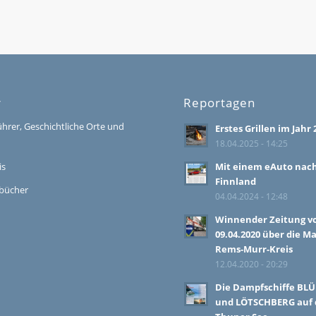
r
Reportagen
ührer, Geschichtliche Orte und
Erstes Grillen im Jahr 
18.04.2025 - 14:25
is
Mit einem eAuto nac
Finnland
bücher
04.04.2024 - 12:48
Winnender Zeitung 
09.04.2020 über die M
Rems-Murr-Kreis
12.04.2020 - 20:29
Die Dampfschiffe BL
und LÖTSCHBERG auf