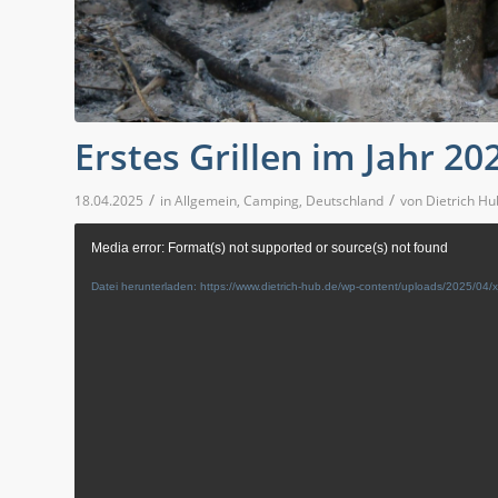
Erstes Grillen im Jahr 20
/
/
18.04.2025
in
Allgemein
,
Camping
,
Deutschland
von
Dietrich Hu
Media error: Format(s) not supported or source(s) not found
Datei herunterladen: https://www.dietrich-hub.de/wp-content/uploads/2025/0