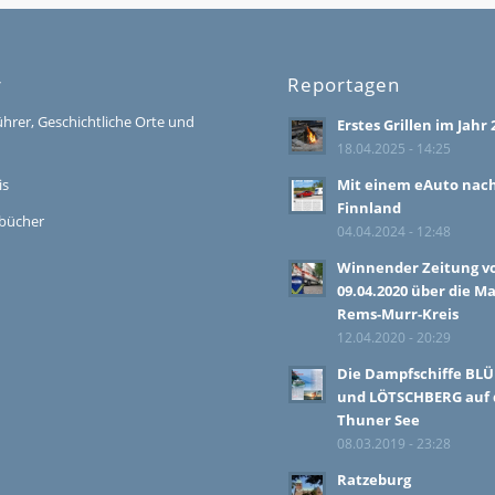
r
Reportagen
ührer, Geschichtliche Orte und
Erstes Grillen im Jahr 
18.04.2025 - 14:25
is
Mit einem eAuto nac
Finnland
bücher
04.04.2024 - 12:48
Winnender Zeitung 
09.04.2020 über die M
Rems-Murr-Kreis
12.04.2020 - 20:29
Die Dampfschiffe BL
und LÖTSCHBERG auf
Thuner See
08.03.2019 - 23:28
Ratzeburg