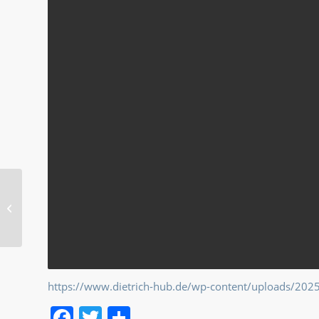
Reportage von mir aus
der Zeitschrift SEGELN
über Finnland
https://www.dietrich-hub.de/wp-content/uploads/202
Facebook
Twitter
Teilen