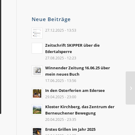
Neue Beiträge
27.12.2025 - 13:53
Zeitschrift SKIPPER über die
Edertalsperre
27.08.2025 - 12:23
Winnender Zeitung 16.06.25 über
mein neues Buch
17.06.2025 - 13:56
In den Osterferien am Edersee
29.04.2025 - 23:00
Kloster Kirchberg, das Zentrum der
Berneuchener Bewegung
20.04.2025 - 23:35
Erstes Grillen im Jahr 2025