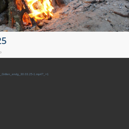
25
b
4/x_Grillen_endg_30.03.25-1.mp4?_=1