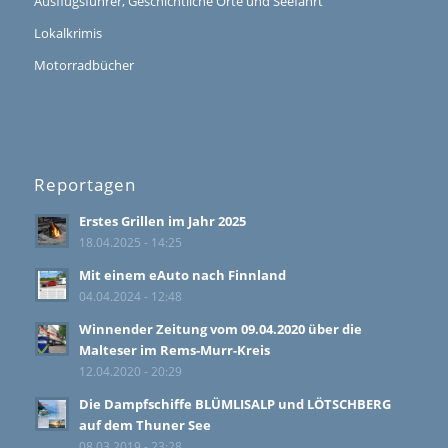
Ausflugsführer, Geschichtliche Orte und Seefahrt
Lokalkrimis
Motorradbücher
Reportagen
Erstes Grillen im Jahr 2025
18.04.2025 - 14:25
Mit einem eAuto nach Finnland
04.04.2024 - 12:48
Winnender Zeitung vom 09.04.2020 über die
Malteser im Rems-Murr-Kreis
12.04.2020 - 20:29
Die Dampfschiffe BLÜMLISALP und LÖTSCHBERG
auf dem Thuner See
08.03.2019 - 23:28