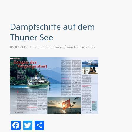
Dampfschiffe auf dem
Thuner See
/
/
09.07.2006
in
Schiffe
,
Schweiz
von
Dietrich Hub
Facebook
Twitter
Teilen