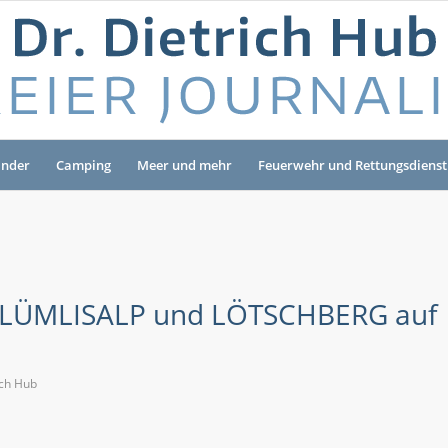
änder
Camping
Meer und mehr
Feuerwehr und Rettungsdienst
 BLÜMLISALP und LÖTSCHBERG auf
ich Hub