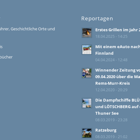
r
Reportagen
ührer, Geschichtliche Orte und
Erstes Grillen im Jahr 
18.04.2025 - 14:25
is
Mit einem eAuto nac
Finnland
bücher
04.04.2024 - 12:48
Winnender Zeitung 
09.04.2020 über die M
Rems-Murr-Kreis
12.04.2020 - 20:29
Die Dampfschiffe BL
und LÖTSCHBERG auf
Thuner See
08.03.2019 - 23:28
Ratzeburg
08.03.2019 - 21:02