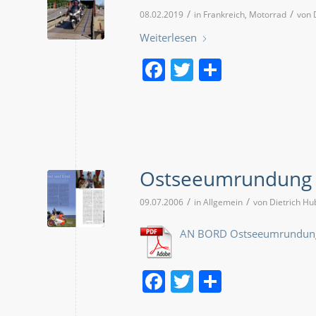
/
/
08.02.2019
in
Frankreich
,
Motorrad
von
Weiterlesen
Facebook
Twitter
Teilen
Ostseeumrundung 
/
/
09.07.2006
in
Allgemein
von
Dietrich Hu
AN BORD Ostseeumrundun
Facebook
Twitter
Teilen