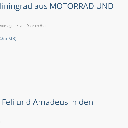
aliningrad aus MOTORRAD UND
/
eportagen
von
Dietrich Hub
t Feli und Amadeus in den
b