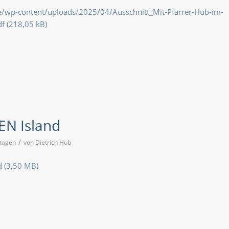
e/wp-content/uploads/2025/04/Ausschnitt_Mit-Pfarrer-Hub-im-
df
N Island
/
tagen
von
Dietrich Hub
d