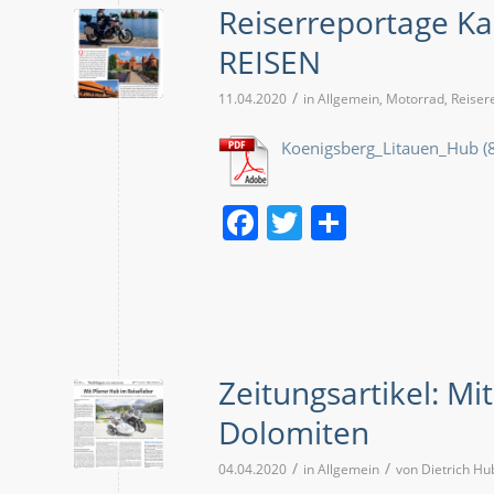
Reiserreportage K
REISEN
/
11.04.2020
in
Allgemein
,
Motorrad
,
Reiser
Koenigsberg_Litauen_Hub
Facebook
Twitter
Teilen
Zeitungsartikel: Mi
Dolomiten
/
/
04.04.2020
in
Allgemein
von
Dietrich Hu