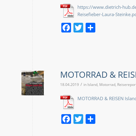
https://www.dietrich-hub.d
Reisefieber-Laura-Steinke.p
Facebook
Twitter
Teilen
MOTORRAD & REISE
/
18.04.2019
in
Island
,
Motorrad
,
Reiserepor
MOTORRAD & REISEN Islan
Facebook
Twitter
Teilen