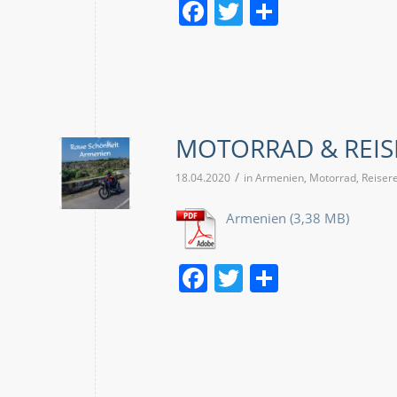
Facebook
Twitter
Teilen
MOTORRAD & REIS
/
18.04.2020
in
Armenien
,
Motorrad
,
Reiser
Armenien
Facebook
Twitter
Teilen